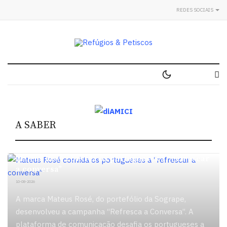
REDES SOCIAIS
A SABER
VINHOS
Mateus Rosé convida os portugueses a “refrescar
a conversa”
10-08-2026
A marca Mateus Rosé, do portefólio da Sogrape,
desenvolveu a campanha “Refresca a Conversa”. A
plataforma de comunicação desafia os portugueses a