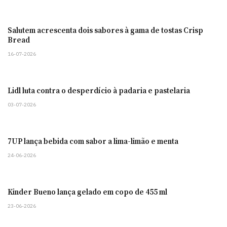
Salutem acrescenta dois sabores à gama de tostas Crisp
Bread
16-07-2026
Lidl luta contra o desperdício à padaria e pastelaria
03-07-2026
7UP lança bebida com sabor a lima-limão e menta
24-06-2026
Kinder Bueno lança gelado em copo de 455 ml
23-06-2026