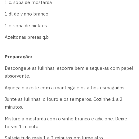
1 c. sopa de mostarda
1 dl de vinho branco
1 c. sopa de pickles
Azeitonas pretas q.b.
Preparação:
Descongele as lulinhas, escorra bem e seque-as com papel
absorvente.
Aqueça o azeite com a manteiga e os alhos esmagados.
Junte as lulinhas, o louro e os temperos. Cozinhe 1 a 2
minutos.
Misture a mostarda com o vinho branco e adicione. Deixe
ferver 1 minuto.
Salteie tudo mais 1 a 2 minutos em lume alto.