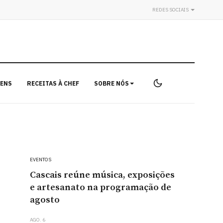
REDES SOCIAIS
ENS
RECEITAS À CHEF
SOBRE NÓS
EVENTOS
Cascais reúne música, exposições
e artesanato na programação de
agosto
AGO. 6