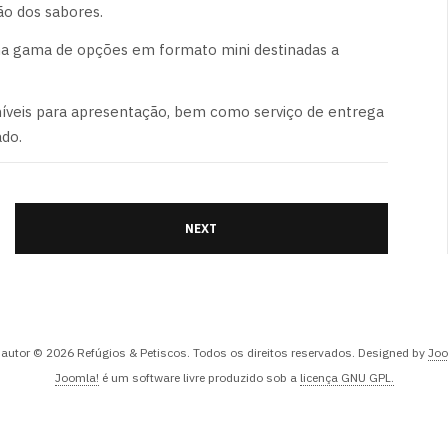
ão dos sabores.
 uma gama de opções em formato mini destinadas a
 níveis para apresentação, bem como serviço de entrega
ado.
NEXT
e autor © 2026 Refúgios & Petiscos. Todos os direitos reservados. Designed by
Joo
Joomla!
é um software livre produzido sob a
licença GNU GPL.