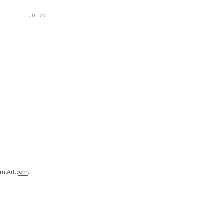
JUL. 27
mlArt.com
.