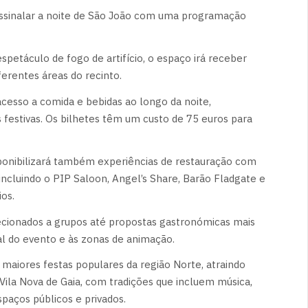
assinalar a noite de São João com uma programação
 espetáculo de fogo de artifício, o espaço irá receber
iferentes áreas do recinto.
cesso a comida e bebidas ao longo da noite,
festivas. Os bilhetes têm um custo de 75 euros para
sponibilizará também experiências de restauração com
ncluindo o PIP Saloon, Angel’s Share, Barão Fladgate e
os.
ecionados a grupos até propostas gastronómicas mais
l do evento e às zonas de animação.
iores festas populares da região Norte, atraindo
ila Nova de Gaia, com tradições que incluem música,
spaços públicos e privados.