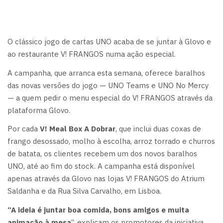
O clássico jogo de cartas UNO acaba de se juntar à Glovo e
ao restaurante V! FRANGOS numa ação especial.
A campanha, que arranca esta semana, oferece baralhos
das novas versões do jogo — UNO Teams e UNO No Mercy
— a quem pedir o menu especial do V! FRANGOS através da
plataforma Glovo.
Por cada
V! Meal Box A Dobrar
, que inclui duas coxas de
frango desossado, molho à escolha, arroz torrado e churros
de batata, os clientes recebem um dos novos baralhos
UNO, até ao fim do stock. A campanha está disponível
apenas através da Glovo nas lojas V! FRANGOS do Atrium
Saldanha e da Rua Silva Carvalho, em Lisboa.
“A ideia é juntar boa comida, bons amigos e muita
animação à mesa
”, explicam os promotores da iniciativa.