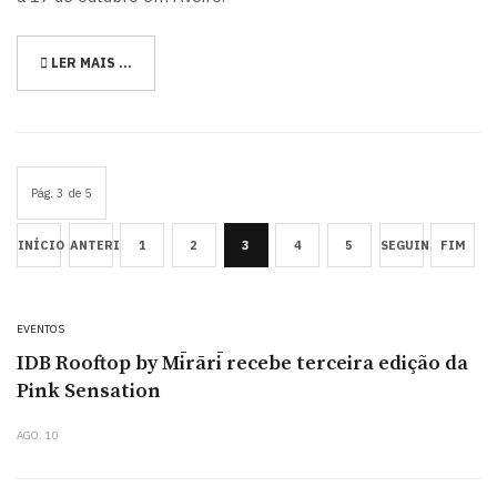
LER MAIS …
Pág. 3 de 5
INÍCIO
ANTERIOR
1
2
3
4
5
SEGUINTE
FIM
EVENTOS
IDB Rooftop by Mīrārī recebe terceira edição da
Pink Sensation
AGO. 10